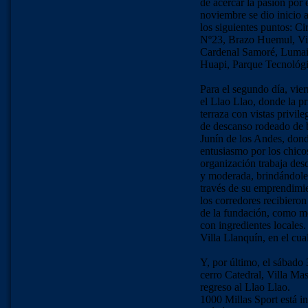
de acercar la pasión por 
noviembre se dio inicio a
los siguientes puntos: C
Nº23, Brazo Huemul, Vil
Cardenal Samoré, Lumaia
Huapi, Parque Tecnológic
Para el segundo día, vie
el Llao Llao, donde la p
terraza con vistas privi
de descanso rodeado de b
Junín de los Andes, dond
entusiasmo por los chico
organización trabaja des
y moderada, brindándoles 
través de su emprendimi
los corredores recibiero
de la fundación, como me
con ingredientes locales.
Villa Llanquín, en el cu
Y, por último, el sábado 
cerro Catedral, Villa Ma
regreso al Llao Llao.
1000 Millas Sport está i