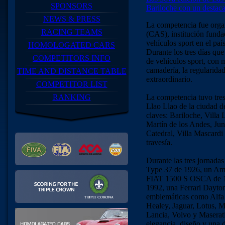
SPONSORS
Bariloche con un destac
NEWS & PRESS
La competencia fue orga
RACING TEAMS
(CAS), institución funda
vehículos sport en el país
HOMOLOGATED CARS
Durante los tres días que
COMPETITORS INFO
de vehículos sport, con m
camadería, la regularidad
TIME AND DISTANCE TABLE
extraordinario.
COMPETITOR LIST
RANKING
La competencia tuvo tres 
Llao Llao de la ciudad de
claves: Bariloche, Villa
Martín de los Andes, Jun
Catedral, Villa Mascardi 
travesía.
Durante las tres jornadas
Type 37 de 1926, un Amí
FIAT 1500 S OSCA de 195
1992, una Ferrari Dayto
emblemáticas como Alfa
Healey, Jaguar, Lotus,
Lancia, Volvo y Maserati
elegancia, diseño y una d