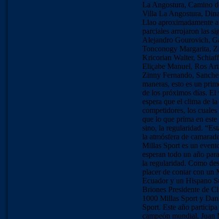
La Angostura, Camino de
Villa La Angostura, Dina
Llao aproximadamente a la
parciales arrojaron las s
Alejandro Gourovich, G
Tonconogy Margarita, Zil
Kricorian Walter, Schi
Eliçabe Manuel, Ros Art
Zinny Fernando, Sanche
maneras, esto es un prim
de los próximos días. El 
espera que el clima de l
competidores, los cuales 
que lo que prima en este 
sino, la regularidad. “E
la atmósfera de camarade
Millas Sport es un event
esperan todo un año para 
la regularidad. Como dest
placer de contar con un
Ecuador y un Hispano S
Briones Presidente de C
1000 Millas Sport y Dan
Sport. Este año particip
campeón mundial, Juan Ma