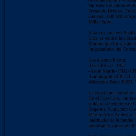
representa el automovili
Fernando Briones, Presi
General 1000 Millas Spo
Millas Sport.
A su vez, una vez finaliz
Llao, se realizó la clásic
Moreno que fue auspiciad
los ganadores del Concur
Los mismos fueron:
-Osca FS372- 1957
-Aston Martin- DB2-19
-Lamborghini 400 GT- 
-Mercedes Benz 300SL "
La experiencia culminó c
Hotel Llao Llao, con la e
solidario a beneficio de
Frigerio), Fundación Cha
Martin de los Andes) y 
intermedio de la familia
importantes sumas de din