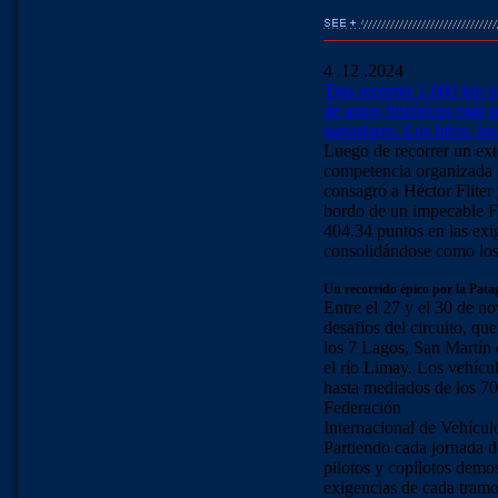
4 .12 .2024
Tras recorrer 1.600 km po
de autos históricos más 
ganadores. Los hitos, lo
Luego de recorrer un ext
competencia organizada 
consagró a Héctor Flite
bordo de un impecable Fi
404.34 puntos en las exi
consolidándose como los 
Un recorrido épico por la Pata
Entre el 27 y el 30 de no
desafíos del circuito, q
los 7 Lagos, San Martín 
el río Limay. Los vehícu
hasta mediados de los 70,
Federación
Internacional de Vehícu
Partiendo cada jornada d
pilotos y copilotos demos
exigencias de cada tramo