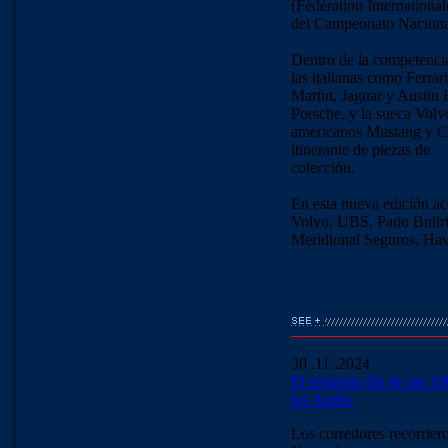
(Fédération Internationa
del Campeonato Nacional
Dentro de la competencia
las italianas como Ferra
Martin, Jaguar y Austin
Porsche, y la sueca Volv
americanos Mustang y Co
itinerante de piezas de
colección.
En esta nueva edición 
Volvo, UBS, Patio Bull
Meridional Seguros, Hav
30 .11 .2024
El segundo día de las 10
los Andes
Los corredores recorrier