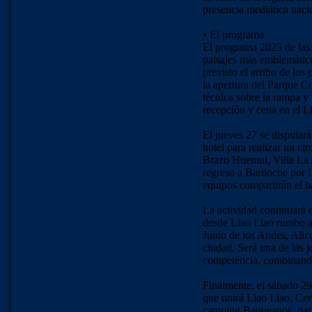
presencia mediática nacio
• El programa
El programa 2025 de las 
paisajes más emblemático
previsto el arribo de los
la apertura del Parque Ce
técnica sobre la rampa y 
recepción y cena en el L
El jueves 27 se disputará
hotel para realizar un ci
Brazo Huemul, Villa La 
regreso a Bariloche por D
equipos compartirán el ha
La actividad continuará 
desde Llao Llao rumbo a
Junín de los Andes, Alicu
ciudad. Será una de las 
competencia, combinando 
Finalmente, el sábado 29 
que unirá Llao Llao, Cer
camping Baqueanos, para 