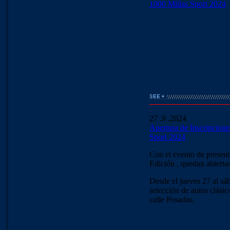
1000 Millas Sport 2024
27 .9 .2024
Apertura de Inscripciones
Sport 2024
Con el evento de presenta
Edición , quedan abiertas
Desde el jueves 27 al sá
selección de autos clásic
calle Posadas.