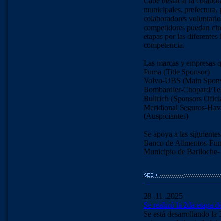
Cabe destacar la colabor
municipales, prefectura, 
colaboradores voluntarios
competidores puedan circ
etapas por las diferentes
competencia.
Las marcas y empresas q
Puma (Title Sponsor)
Volvo-UBS (Main Spons
Bombardier-Chopard/Tes
Bullrich (Sponsors Oficia
Meridional Seguros-Hava
(Auspiciantes)
Se apoya a las siguientes
Banco de Alimentos-Fun
Municipio de Bariloche-
28 .11 .2025
Se realizó la 2da etapa d
Se está desarrollando la