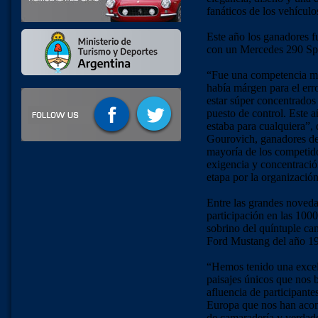
fanáticos de los vehículo
Este año los ganadores 
con un Mercedes 290 Spo
“Fue una competencia mu
había márgen para el err
estar súper concentrados
puesto de control. Este a
estaba para cualquiera”,
Gourovich, ganadores de
mayoría de los competido
exigencia y concentració
etapa por la organización
Entre las grandes noveda
participación en las 100
sobrino del quíntuple ca
Ford Mustang del año 19
“Hemos tenido una excel
paisajes únicos que nos b
afluencia de participante
Europa que nos han acom
de camaradería y verdade