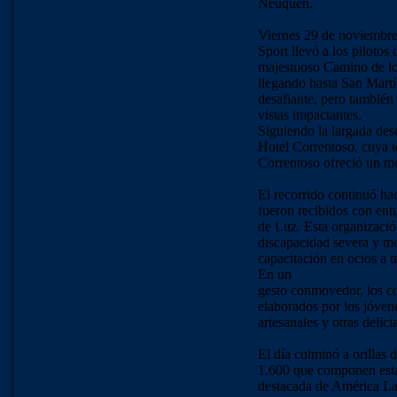
Neuquén.
Viernes 29 de noviembre,
Sport llevó a los pilotos
majestuoso Camino de lo
llegando hasta San Martín
desafiante, pero también
vistas impactantes.
Siguiendo la largada desd
Hotel Correntoso, cuya te
Correntoso ofreció un m
El recorrido continuó ha
fueron recibidos con ent
de Luz. Esta organizació
discapacidad severa y mo
capacitación en ocios a 
En un
gesto conmovedor, los co
elaborados por los jóve
artesanales y otras delic
El día culminó a orillas 
1.600 que componen esta
destacada de América Lat