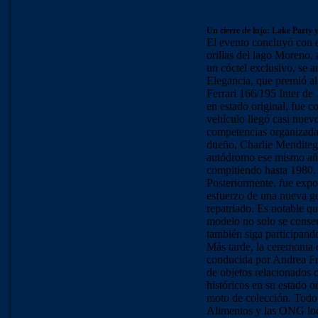
Un cierre de lujo: Lake Party 
El evento concluyó con e
orillas del lago Moreno, 
un cóctel exclusivo, se 
Elegancia, que premió al
Ferrari 166/195 Inter de
en estado original, fue
vehículo llegó casi nuevo
competencias organizada
dueño, Charlie Menditegu
autódromo ese mismo año,
compitiendo hasta 1980.
Posteriormente, fue expor
esfuerzo de una nueva ge
repatriado. Es notable qu
modelo no solo se conser
también siga participand
Más tarde, la ceremonia 
conducida por Andrea Fri
de objetos relacionados 
históricos en su estado o
moto de colección. Todo
Alimentos y las ONG loca