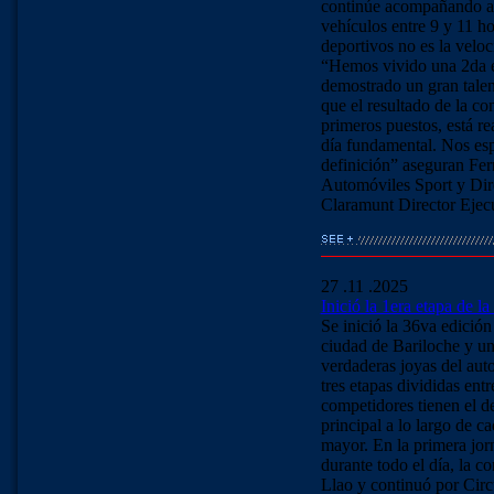
continúe acompañando a l
vehículos entre 9 y 11 ho
deportivos no es la veloc
“Hemos vivido una 2da e
demostrado un gran tale
que el resultado de la c
primeros puestos, está r
día fundamental. Nos esp
definición” aseguran Fe
Automóviles Sport y Dir
Claramunt Director Ejecu
27 .11 .2025
Inició la 1era etapa de l
Se inició la 36va edición
ciudad de Bariloche y un
verdaderas joyas del au
tres etapas divididas ent
competidores tienen el d
principal a lo largo de ca
mayor. En la primera jo
durante todo el día, la c
Llao y continuó por Circ