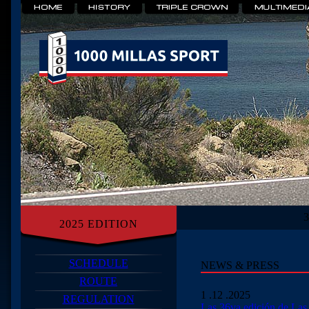
2025 EDITION
SCHEDULE
NEWS & PRESS
ROUTE
1 .12 .2025
REGULATION
Las 36va edición de Las 