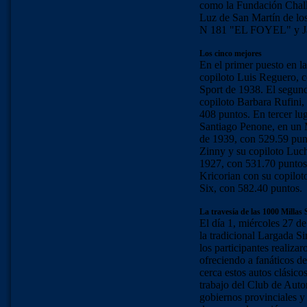
como la Fundación Chall
Luz de San Martín de lo
N 181 "EL FOYEL" y Jar
Los cinco mejores
En el primer puesto en la
copiloto Luis Reguero, c
Sport de 1938. El segun
copiloto Barbara Rufini,
408 puntos. En tercer lu
Santiago Penone, en u
de 1939, con 529.59 pun
Zinny y su copiloto Lu
1927, con 531.70 puntos.
Kricorian con su copilo
Six, con 582.40 puntos.
La travesía de las 1000 Millas 
El día 1, miércoles 27 
la tradicional Largada S
los participantes realizar
ofreciendo a fanáticos de
cerca estos autos clásico
trabajo del Club de Aut
gobiernos provinciales y