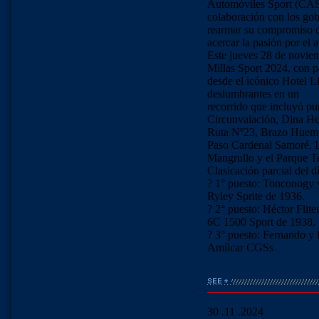
Automóviles Sport (CAS
colaboración con los gob
rearmar su compromiso 
acercar la pasión por el 
Este jueves 28 de noviemb
Millas Sport 2024, con p
desde el icónico Hotel L
deslumbrantes en un
recorrido que incluyó pu
Circunvalación, Dina Hu
Ruta Nº23, Brazo Huemul
Paso Cardenal Samoré, 
Mangrullo y el Parque T
Clasicación parcial del dí
? 1° puesto: Tonconogy 
Ryley Sprite de 1936.
? 2° puesto: Héctor Flit
6C 1500 Sport de 1938.
? 3° puesto: Fernando y
Amílcar CGSs
30 .11 .2024