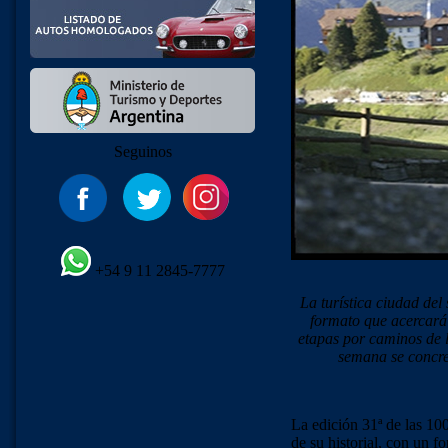
Seguinos
+54 9 11 2845-7777
La turística ciudad del
formato que acercará 
etapas por caminos de 
semana se concret
La edición 31ª de las 100
de su historial, con un f