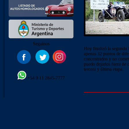
Seguinos
Hoy finalizó la segunda 
apenas 32 puntos de dife
concentrados y no comet
puedo dejarlos fuera de 
tercera y última etapa.
+54 9 11 2845-7777