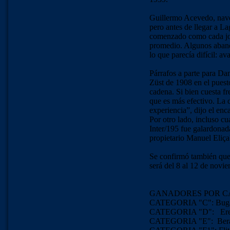
Guillermo Acevedo, naveg
pero antes de llegar a L
comenzado como cada jor
promedio. Algunos aband
lo que parecía difícil: a
Párrafos a parte para Dan
Züst de 1908 en el puest
cadena. Si bien cuesta fre
que es más efectivo. La 
experiencia”, dijo el enc
Por otro lado, incluso cu
Inter/195 fue galardonad
propietario Manuel Eliça
Se confirmó también que 
será del 8 al 12 de novi
GANADORES POR C
CATEGORIA "C":
Bug
CATEGORIA "D":
Er
CATEGORIA "E": Bera