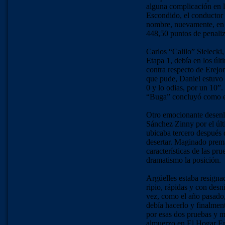
alguna complicación en 
Escondido, el conductor
nombre, nuevamente, en e
448,50 puntos de penali
Carlos “Calilo” Sielecki,
Etapa 1, debía en los úl
contra respecto de Erej
que pude, Daniel estuvo 
0 y lo odias, por un 10”.
“Buga” concluyó como es
Otro emocionante desenl
Sánchez Zinny por el úl
ubicaba tercero después 
desertar. Maginado prem
características de las pr
dramatismo la posición.
Argüelles estaba resigna
ripio, rápidas y con des
vez, como el año pasado
debía hacerlo y finalment
por esas dos pruebas y m
almuerzo en El Hogar E