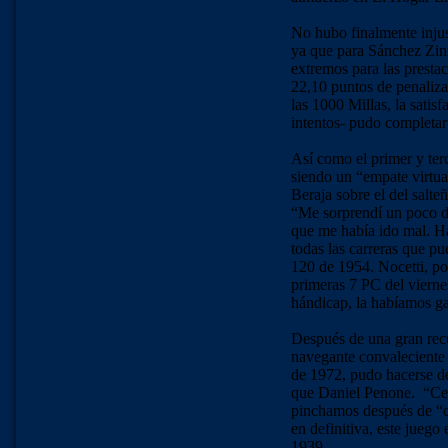
No hubo finalmente injus
ya que para Sánchez Zinn
extremos para las presta
22,10 puntos de penaliz
las 1000 Millas, la satis
intentos- pudo completar
Así como el primer y ter
siendo un “empate virtua
Beraja sobre el del salt
“Me sorprendí un poco de
que me había ido mal. H
todas las carreras que p
120 de 1954. Nocetti, por
primeras 7 PC del vierne
hándicap, la habíamos 
Después de una gran recu
navegante convaleciente 
de 1972, pudo hacerse d
que Daniel Penone. “Cer
pinchamos después de “c
en definitiva, este juego
1939.