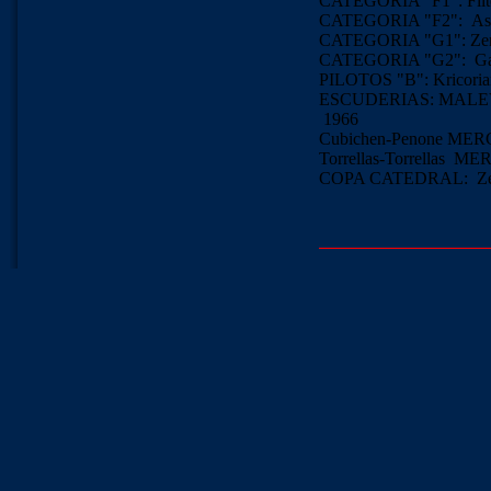
CATEGORIA "F1": Flit
CATEGORIA "F2": Ast
CATEGORIA "G1": Zerb
CATEGORIA "G2":
Ga
PILOTOS "B": Kricori
ESCUDERIAS: MALEVO
1966
Cubichen-Penone ME
Torrellas-Torrellas
MER
COPA CATEDRAL:
Z