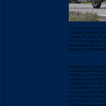
Con su segunda victoria e
Quíntuple campeón argent
Corona. Sin dudas, fue un
de las PC, se sumaron er
los promedios de paso. D
resto del top 10 estuvie
Después que cruzó el ar
estaba feliz pero inquiet
acercaba a conversar con
la victoria en las 1000 M
implicaba cerrar el año p
Cuarta Triple Corona y g
(sólo se ausentó al Rally
En la 3ra etapa, con un 
por encima de su logro en
“Erejo” reconocía que no 